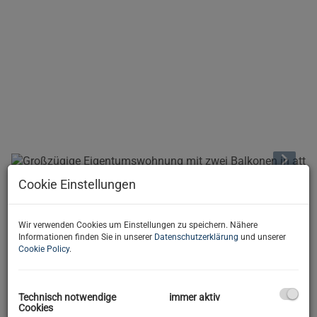
Cookie Einstellungen
Beschreibung
Wir verwenden Cookies um Einstellungen zu speichern. Nähere
In ruhiger und dennoch äußerst zentraler Lage von
Informationen finden Sie in unserer
Datenschutzerklärung
und unserer
Klagenfurt am Wörthersee befindet sich diese großzügige
Cookie Policy
.
und hochwertig ausgestattete Eigentumswohnung in der
Paul-Gerhardt-Straße 2
. Die Wohnung überzeugt durch ein
durchdachtes Raumkonzept, moderne Haustechnik sowie
Technisch notwendige
immer aktiv
Cookies
zwei sonnige Balkone
(z.T. überdacht) mit schönem