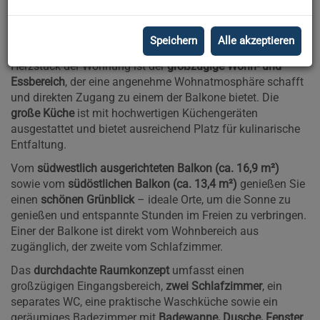
Grünblick.
Die Wohnung verfügt über eine
Wohnnutzfläche von ca.
Speichern
Alle akzeptieren
145,2 m²
und bietet viel Platz für komfortables Wohnen.
Herzstück der Wohnung ist der
großzügige Wohn- und
Essbereich
, der eine angenehme Wohnatmosphäre schafft
und direkten Zugang zu einem der Balkone bietet. Die
große Küche
ist mit hochwertigen Küchengeräten
ausgestattet und bietet ausreichend Platz für kulinarische
Entfaltung.
Vom
südwestlich ausgerichteten Balkon (ca. 16,9 m²)
sowie vom
südöstlichen Balkon (ca. 13,4 m²)
genießen Sie
einen
schönen Grünblick
– ideale Orte, um die Sonne zu
genießen und entspannte Stunden im Freien zu verbringen.
Einer der Balkone ist direkt vom Wohnbereich aus
zugänglich, der zweite vom Schlafzimmer.
Das
durchdachte Raumkonzept
umfasst einen
großzügigen Eingangsbereich,
zwei Schlafzimmer
, ein
separates WC, eine praktische Waschküche sowie ein
geräumiges Badezimmer mit
Badewanne, Dusche, Fenster