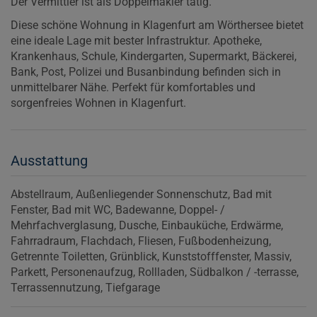
Der Vermittler ist als Doppelmakler tätig.
Diese schöne Wohnung in Klagenfurt am Wörthersee bietet
eine ideale Lage mit bester Infrastruktur. Apotheke,
Krankenhaus, Schule, Kindergarten, Supermarkt, Bäckerei,
Bank, Post, Polizei und Busanbindung befinden sich in
unmittelbarer Nähe. Perfekt für komfortables und
sorgenfreies Wohnen in Klagenfurt.
Ausstattung
Abstellraum
Außenliegender Sonnenschutz
Bad mit
Fenster
Bad mit WC
Badewanne
Doppel- /
Mehrfachverglasung
Dusche
Einbauküche
Erdwärme
Fahrradraum
Flachdach
Fliesen
Fußbodenheizung
Getrennte Toiletten
Grünblick
Kunststofffenster
Massiv
Parkett
Personenaufzug
Rollladen
Südbalkon / -terrasse
Terrassennutzung
Tiefgarage