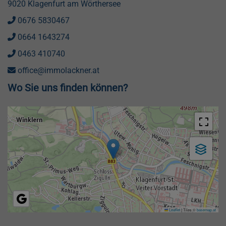
9020 Klagenfurt am Wörthersee
0676 5830467
0664 1643274
0463 410740
office@immolackner.at
Wo Sie uns finden können?
Leaflet
|
Tiles ©
basemap.at