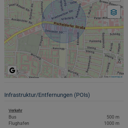
Tiles ©
basemap.at
Infrastruktur/Entfernungen (POIs)
Verkehr
Bus
500 m
Flughafen
1000 m