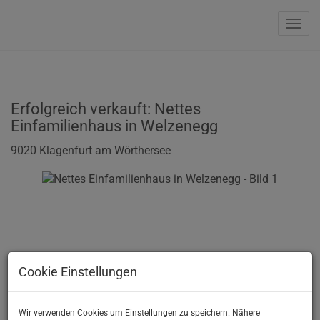
Navi
Erfolgreich verkauft: Nettes
Einfamilienhaus in Welzenegg
9020 Klagenfurt am Wörthersee
Cookie Einstellungen
Wir verwenden Cookies um Einstellungen zu speichern. Nähere